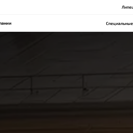
Липец
пании
Специальные