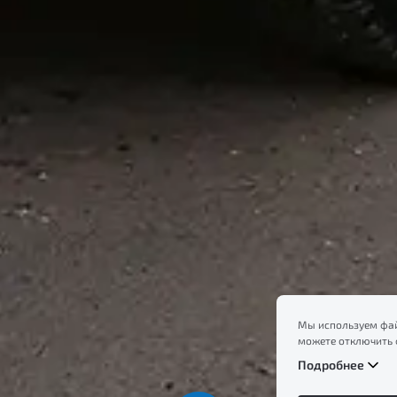
Мы используем фай
можете отключить 
сайт, вы соглашает
Подробнее
ознакомление с ин
файлов куки в
Поли