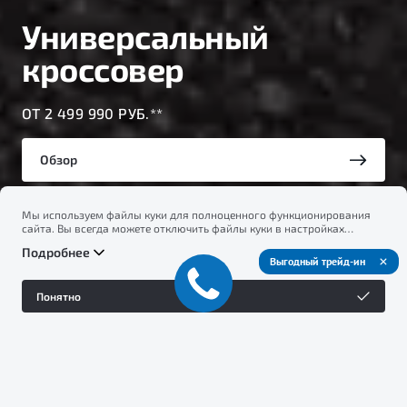
Универсальный
кроссовер
ОТ 2 499 990 РУБ.**
Обзор
Мы используем файлы куки для полноценного функционирования
Тест-драйв
сайта. Вы всегда можете отключить файлы куки в настройках
вашего браузера. Продолжая использовать сайт, вы соглашаетесь
Подробнее
на сбор и использование файлов куки, и подтверждаете
Выгодный трейд-ин
ознакомление с информацией по сбору, использованию и
возможной блокировке файлов куки в
Политике
Понятно
конфиденциальности
.