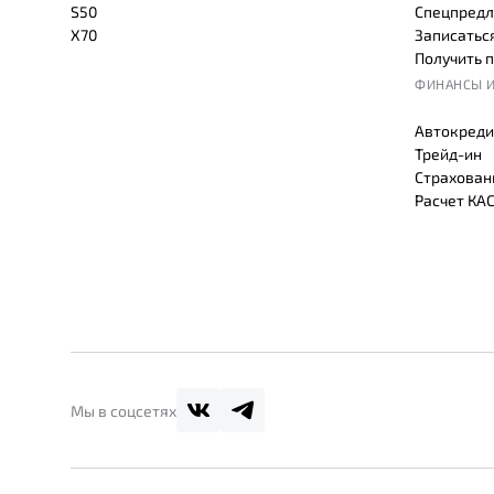
S50
Спецпредл
X70
Записаться
Получить 
ФИНАНСЫ И
Автокреди
Трейд-ин
Страхован
Расчет КА
Мы в соцсетях