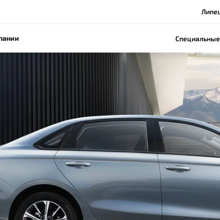
Липец
пании
Специальные