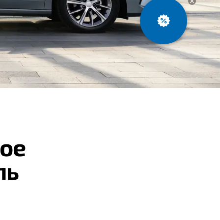
ое
ль