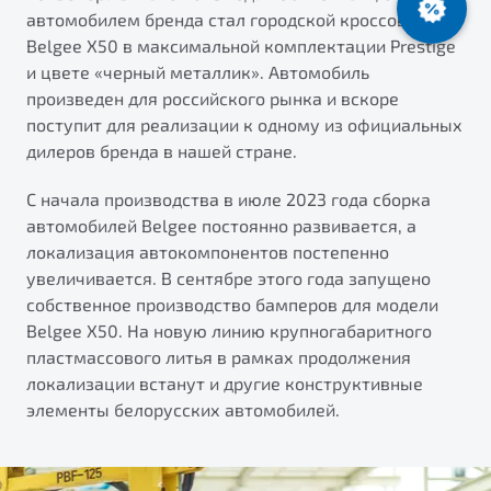
автомобилем бренда стал городской кроссовер
ПОДДЕРЖКА
Автокредит
О дилерском центре
Belgee X50 в максимальной комплектации Prestige
Трейд-ин
Гарантия Belgee
Правовая информация
и цвете «черный металлик». Автомобиль
Яркий кроссовер
произведен для российского рынка и вскоре
Страхование
Belgee Линк
от 2 219 990 ₽*
поступит для реализации к одному из официальных
Расчет КАСКО
Belgee Клуб
дилеров бренда в нашей стране.
Обзор
В наличии
Belgee Плюс
С начала производства в июле 2023 года сборка
Реферальная программа
автомобилей Belgee постоянно развивается, а
S50
локализация автокомпонентов постепенно
Клиентская поддержка
увеличивается. В сентябре этого года запущено
Помощь на дорогах
собственное производство бамперов для модели
Belgee X50. На новую линию крупногабаритного
пластмассового литья в рамках продолжения
локализации встанут и другие конструктивные
элементы белорусских автомобилей.
Узнайте о специальных выгодах при покупке
Элегантный и практичный седан
автомобиля Belgee