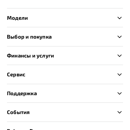
Модели
X50+
Выбор и покупка
S50
Автомобили в наличии
X70
Финансы и услуги
Спецпредложения и Акции
Автокредит
Записаться на тест-драйв
Сервис
Трейд-ин
Получить предложение
Записаться на сервис
Страхование
Поддержка
Руководство по эксплуатации
Расчет КАСКО
Гарантия Belgee
Техническое обслуживание
События
Клиентская поддержка
Калькулятор ТО
Новости
Помощь на дорогах