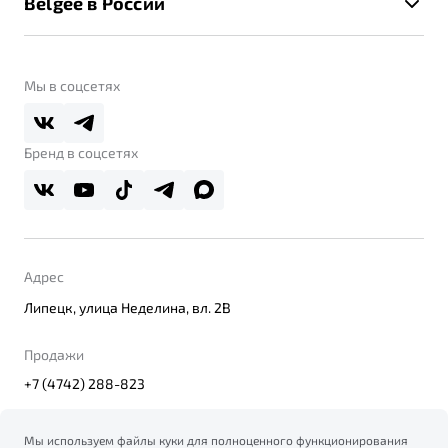
Belgee в России
Контакты
Belgee Линк
О бренде
Belgee Клуб
О дилерском центре
Мы в соцсетях
Belgee Плюс
Правовая информация
Реферальная программа
Бренд в соцсетях
Адрес
Липецк, улица Неделина, вл. 2В
Продажи
+7 (4742) 288-823
Мы используем файлы куки для полноценного функционирования