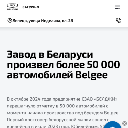
САТУРН-Л
Липецк, улица Неделина, вл. 2В
Завод в Беларуси
произвел более 50 000
Покупателям
Владельцам
О компании
Модели
автомобилей Belgee
ВЫБОР И ПОКУПКА
СЕРВИС
СОБЫТИЯ
Новый
X50+
Автомобили в наличии
Записаться на сервис
Новости
В октябре 2024 года предприятие СЗАО «БЕЛДЖИ»
Спецпредложения и Акции
Руководство по эксплуатации
Контакты
перешагнуло отметку в 50 000 автомобилей с
Записаться на тест-драйв
Калькулятор ТО
момента начала производства под брендом Belgee.
BELGEE В РОССИИ
Первый кроссовер белорусской марки сошел с
Техническое обслуживание
ФИНАНСЫ И УСЛУГИ
О бренде
конвейера в июле 2023 года. Юбилейным, 50 000-м