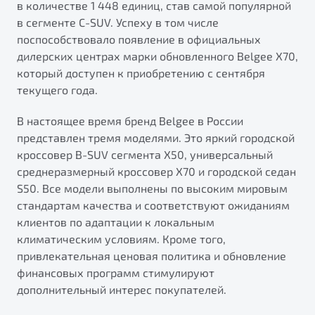
в количестве 1 448 единиц, став самой популярной
от 1 699 990 ₽*
в сегменте C-SUV. Успеху в том числе
Подробно
поспособствовало появление в официальных
Обзор
В наличии
дилерских центрах марки обновленного Belgee X70,
который доступен к приобретению с сентября
X70
Будьте еще более уверены на дорогах с программой
текущего года.
"Помощь на дорогах"
Автомобили в наличии
Тест-драйв
В настоящее время бренд Belgee в России
Преимущества программы
Автокредит
представлен тремя моделями. Это яркий городской
Спецпредложения
кроссовер B-SUV сегмента X50, универсальный
среднеразмерный кроссовер X70 и городской седан
S50. Все модели выполнены по высоким мировым
Запись на сервис
стандартам качества и соответствуют ожиданиям
Калькулятор ТО
клиентов по адаптации к локальным
Универсальный кроссовер
Клиентская поддержка
климатическим условиям. Кроме того,
от 2 499 990 ₽*
привлекательная ценовая политика и обновление
финансовых программ стимулируют
дополнительный интерес покупателей.
Обзор
В наличии