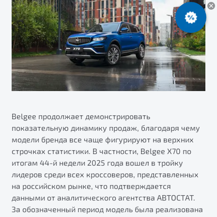
ПОДДЕРЖКА
Автокредит
О дилерском центре
Трейд-ин
Гарантия Belgee
Правовая информация
Яркий кроссовер
Страхование
Belgee Линк
от 2 219 990 ₽*
Расчет КАСКО
Belgee Клуб
Обзор
В наличии
Belgee Плюс
Реферальная программа
S50
Клиентская поддержка
Belgee продолжает демонстрировать
показательную динамику продаж, благодаря чему
Помощь на дорогах
модели бренда все чаще фигурируют на верхних
строчках статистики. В частности, Belgee X70 по
итогам 44-й недели 2025 года вошел в тройку
лидеров среди всех кроссоверов, представленных
на российском рынке, что подтверждается
данными от аналитического агентства АВТОСТАТ.
Узнайте о специальных выгодах при покупке
За обозначенный период модель была реализована
Элегантный и практичный седан
автомобиля Belgee