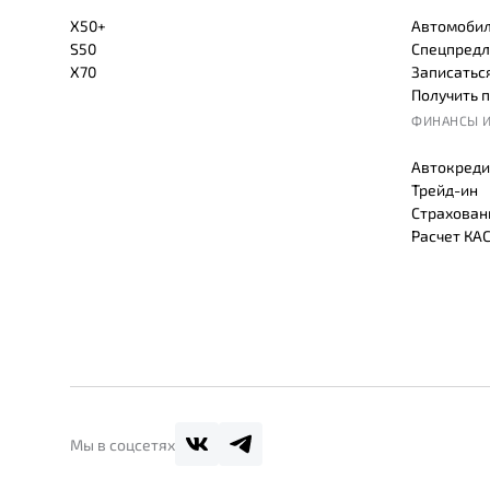
X50+
Автомобил
S50
Спецпредл
X70
Записаться
Получить 
ФИНАНСЫ И
Автокреди
Трейд-ин
Страхован
Расчет КА
Мы в соцсетях