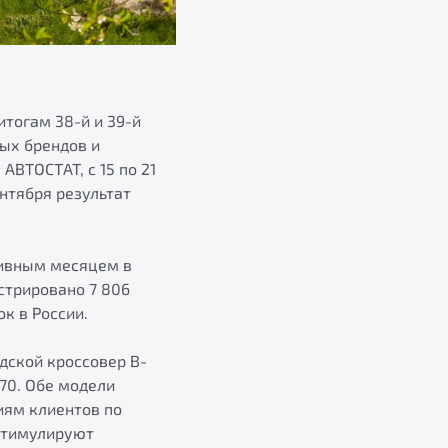
итогам 38-й и 39-й
ых брендов и
ВТОСТАТ, с 15 по 21
ентября результат
тивным месяцем в
стрировано 7 806
к в России.
дской кроссовер B-
70. Обе модели
иям клиентов по
стимулируют