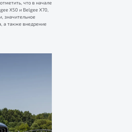
тметить, что в начале
ee X50 и Belgee X70,
и, значительное
, а также внедрение