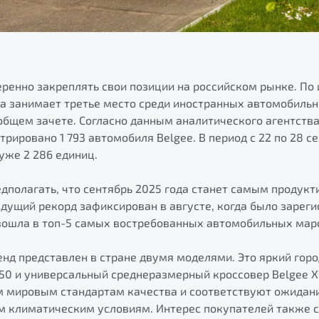
ренно закреплять свои позиции на российском рынке. По 
ка занимает третье место среди иностранных автомобильн
бщем зачете. Согласно данным аналитического агентства А
трировано 1 793 автомобиля Belgee. В период с 22 по 28 с
уже 2 286 единиц.
едполагать, что сентябрь 2025 года станет самым продук
дущий рекорд зафиксирован в августе, когда было зареги
 вошла в топ-5 самых востребованных автомобильных маро
нд представлен в стране двумя моделями. Это яркий горо
X50 и универсальный среднеразмерный кроссовер Belgee X
 мировым стандартам качества и соответствуют ожидан
м климатическим условиям. Интерес покупателей также 