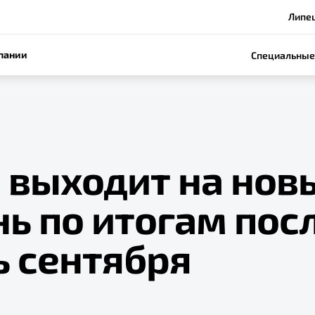
Липец
пании
Специальные
e выходит на нов
нь по итогам пос
ь сентября