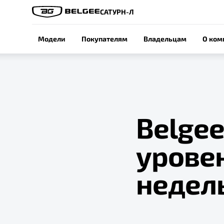
САТУРН-Л
Модели
Покупателям
Владельцам
О ком
Belge
урове
недел