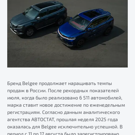
ПОДДЕРЖКА
Автокредит
О дилерском центре
Трейд-ин
Гарантия Belgee
Правовая информация
Яркий кроссовер
Страхование
Belgee Линк
от 2 219 990 ₽*
Расчет КАСКО
Belgee Клуб
Обзор
В наличии
Belgee Плюс
Реферальная программа
S50
Клиентская поддержка
Помощь на дорогах
Бренд Belgee продолжает наращивать темпы
продаж в России. После рекордных показателей
июля, когда было реализовано 6 511 автомобилей,
марка ставит новое достижение по еженедельным
регистрациям. Согласно данным аналитического
агентства АВТОСТАТ, прошлая неделя 2025 года
оказалась для Belgee исключительно успешной. В
Узнайте о специальных выгодах при покупке
Элегантный и практичный седан
период с 11 по 17 августа было зарегистрировано
автомобиля Belgee