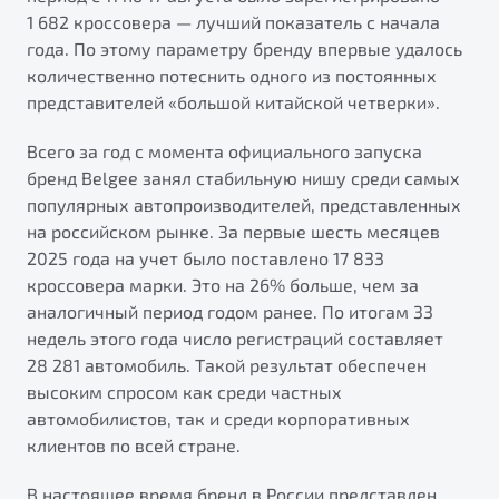
от 1 699 990 ₽*
1 682 кроссовера — лучший показатель с начала
Подробно
года. По этому параметру бренду впервые удалось
Обзор
В наличии
количественно потеснить одного из постоянных
представителей «большой китайской четверки».
X70
Будьте еще более уверены на дорогах с программой
Всего за год с момента официального запуска
"Помощь на дорогах"
Автомобили в наличии
бренд Belgee занял стабильную нишу среди самых
Тест-драйв
Преимущества программы
популярных автопроизводителей, представленных
Автокредит
на российском рынке. За первые шесть месяцев
Спецпредложения
2025 года на учет было поставлено 17 833
кроссовера марки. Это на 26% больше, чем за
аналогичный период годом ранее. По итогам 33
Запись на сервис
недель этого года число регистраций составляет
Калькулятор ТО
28 281 автомобиль. Такой результат обеспечен
Универсальный кроссовер
Клиентская поддержка
высоким спросом как среди частных
от 2 499 990 ₽*
автомобилистов, так и среди корпоративных
клиентов по всей стране.
Обзор
В наличии
В настоящее время бренд в России представлен